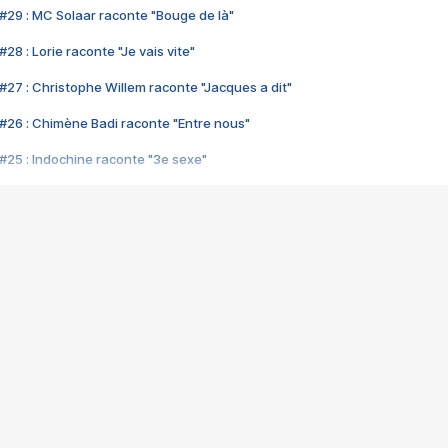
#29 : MC Solaar raconte "Bouge de là"
28 : Lorie raconte "Je vais vite"
#27 : Christophe Willem raconte "Jacques a dit"
#26 : Chimène Badi raconte "Entre nous"
#25 : Indochine raconte "3e sexe"
#24 : Zaho raconte "C'est chelou"
#23 : Patrick Bruel raconte "Au café des délices"
#22 : Kyo raconte "Le chemin"
#21 : Nolwenn Leroy raconte "Cassé"
#20 : Patrick Hernandez raconte "Born to be alive"
#19 : Lorie raconte "Près de moi"
#18 : Michael Jones raconte "A nos actes manqués" (avec Jean-Jacque
#17 : Khaled raconte "Aïcha"