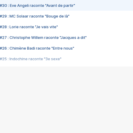
#30 : Eve Angeli raconte "Avant de partir"
#29 : MC Solaar raconte "Bouge de là"
28 : Lorie raconte "Je vais vite"
#27 : Christophe Willem raconte "Jacques a dit"
#26 : Chimène Badi raconte "Entre nous"
#25 : Indochine raconte "3e sexe"
#24 : Zaho raconte "C'est chelou"
#23 : Patrick Bruel raconte "Au café des délices"
#22 : Kyo raconte "Le chemin"
#21 : Nolwenn Leroy raconte "Cassé"
#20 : Patrick Hernandez raconte "Born to be alive"
#19 : Lorie raconte "Près de moi"